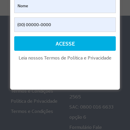
Ajuda
Aplicativos
Perguntas Frequentes
Reembolso Digital
Informações
Playlist Gravidez
Regulatórias
Leia nossos Termos de Política e Privacidade
Mais informações
Canais de
Atendimento
Política de Privacidade
Ouvidoria: 0800 001
Termos e Condições
2565
Política de Privacidade
SAC: 0800 016 6633
Termos e Condições
opção 6
Formulário Fale