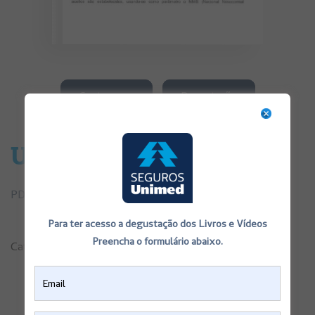
Contra capa
Degustação
Ureterolitotomia
PDF de Consentimentos Informados Ureterolitotomia
Para ter acesso a degustação dos Livros e Vídeos
Preencha o formulário abaixo.
Categorias:
Consentimentos Informados
,
Saúde