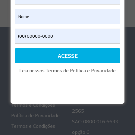
Ajuda
Aplicativos
Perguntas Frequentes
Reembolso Digital
Informações
Playlist Gravidez
Regulatórias
Leia nossos Termos de Política e Privacidade
Mais informações
Canais de
Atendimento
Política de Privacidade
Ouvidoria: 0800 001
Termos e Condições
2565
Política de Privacidade
SAC: 0800 016 6633
Termos e Condições
opção 6