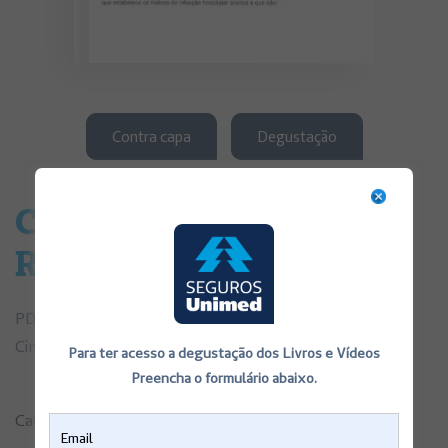
Contra capa
Degustação
Correção Cirúrgica do
Reflexo Vesicouretral
PDF de Consentimentos Informados sobre Correção
Cirúrgica do Reflexo Vesicouretral
Para ter acesso a degustação dos Livros e Vídeos
Preencha o formulário abaixo.
Categorias:
Consentimentos Informados
,
Saúde