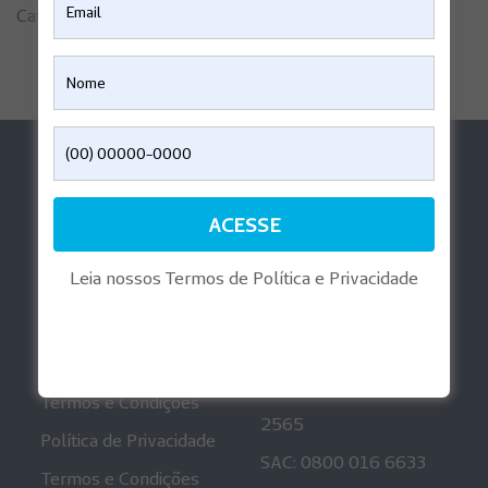
Categorias:
Consentimentos Informados
,
Saúde
Ajuda
Aplicativos
Perguntas Frequentes
Reembolso Digital
Informações
Playlist Gravidez
Regulatórias
Leia nossos Termos de Política e Privacidade
Mais informações
Canais de
Atendimento
Política de Privacidade
Ouvidoria: 0800 001
Termos e Condições
2565
Política de Privacidade
SAC: 0800 016 6633
Termos e Condições