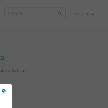
Pesquisa
Sou cliente
ia
atireoidectomia
,
Saúde