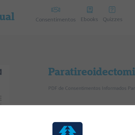
tual
Ebooks
Quizzes
Consentimentos
Paratireoidectom
PDF de Consentimentos Informados Par
Categorias:
Consentimentos Informados