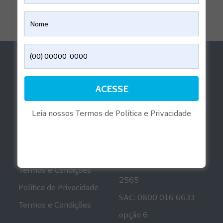
Ajuda
Aplicativos
Perguntas Frequentes
Reembolso Digital
Informações
Playlist Gravidez
Regulatórias
Leia nossos Termos de Política e Privacidade
Mais informações
Canais de
Atendimento
Política de Privacidade
Ouvidoria: 0800 001
Termos e Condições
2565
Política de Privacidade
SAC: 0800 016 6633
Termos e Condições
opção 6