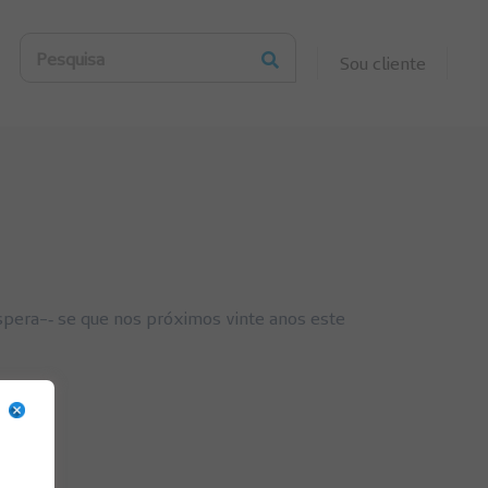
Pesquisa
Sou cliente
era-­‐ se que nos próximos vinte anos este