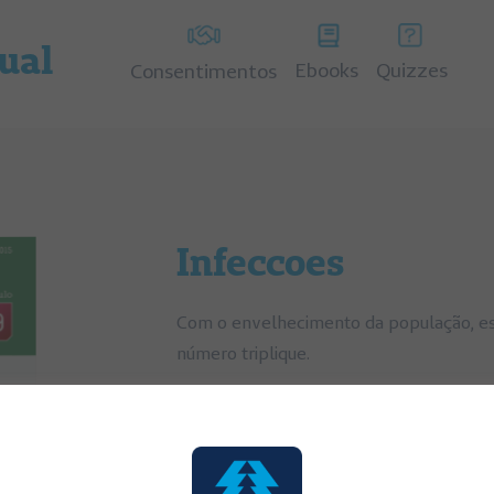
tual
Ebooks
Quizzes
Consentimentos
Infeccoes
Com o envelhecimento da população, esp
número triplique.
Categoria:
Fasciculos