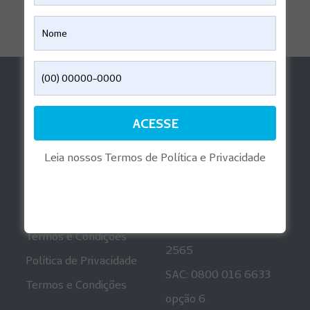
Ajuda
Aplicativos
Perguntas Frequentes
Reembolso Digital
Informações
Playlist Gravidez
Regulatórias
Leia nossos Termos de Política e Privacidade
Mais informações
Canais de
Atendimento
Política de Privacidade
Ouvidoria: 0800 001
Termos e Condições
2565
Política de Privacidade
SAC: 0800 016 6633
Termos e Condições
opção 6