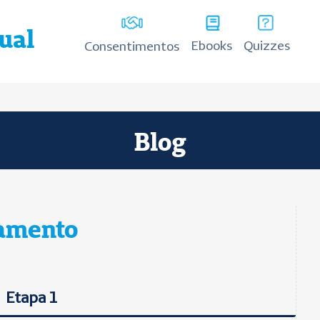
tual
Ebooks
Quizzes
Consentimentos
Blog
namento
Etapa 1