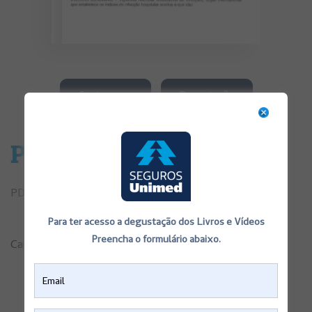
Contra capa
Degustação
Parto Normal
PDF de Consentimentos Informados Parto Normal
Para ter acesso a degustação dos Livros e Vídeos
Preencha o formulário abaixo.
Categorias:
Consentimentos Informados
,
Saúde