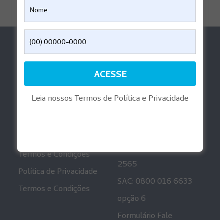
Ajuda
Aplicativos
Perguntas Frequentes
Reembolso Digital
Informações
Playlist Gravidez
Regulatórias
Leia nossos Termos de Política e Privacidade
Mais informações
Canais de
Atendimento
Política de Privacidade
Ouvidoria: 0800 001
Termos e Condições
2565
Política de Privacidade
SAC: 0800 016 6633
Termos e Condições
opção 6
Formulário Fale