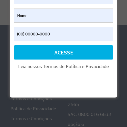
Ajuda
Aplicativos
Perguntas Frequentes
Reembolso Digital
Informações
Playlist Gravidez
Regulatórias
Leia nossos Termos de Política e Privacidade
Mais informações
Canais de
Atendimento
Política de Privacidade
Ouvidoria: 0800 001
Termos e Condições
2565
Política de Privacidade
SAC: 0800 016 6633
Termos e Condições
opção 6