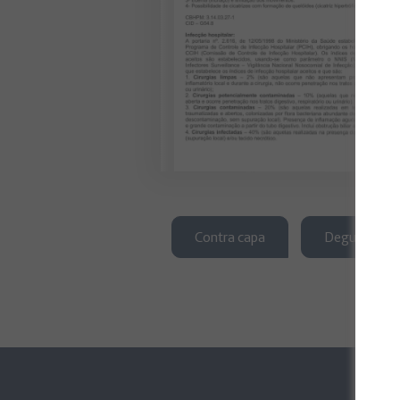
Contra capa
Degustação