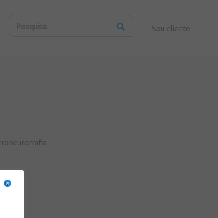
Pesquisa
Sou cliente
roneurorrafia
,
Saúde