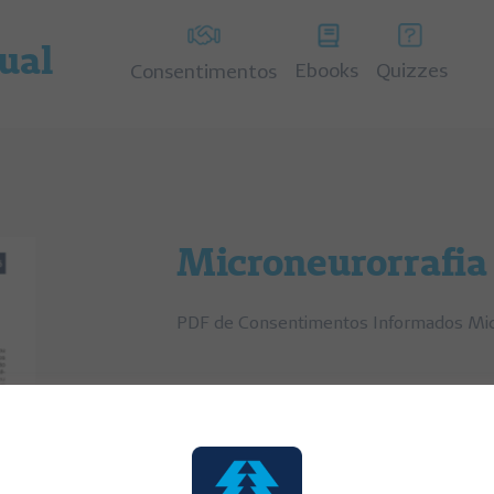
tual
Ebooks
Quizzes
Consentimentos
Microneurorrafia
PDF de Consentimentos Informados Mic
Categorias:
Consentimentos Informados