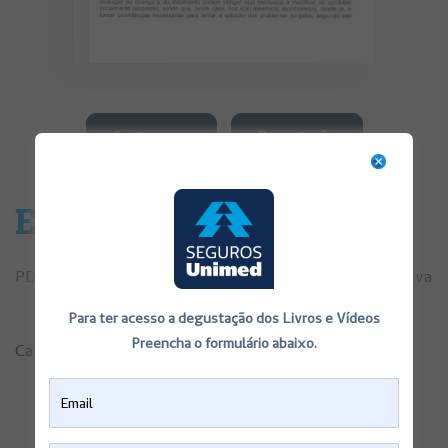
Contra capa
Degustação
Endoscopia Digestiva
PDF de Consentimentos Informados Endoscopia Digestiva
Para ter acesso a degustação dos Livros e Vídeos
Preencha o formulário abaixo.
Categorias:
Consentimentos Informados
,
Saúde