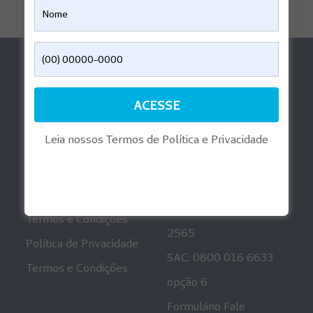
Ajuda
Aplicativos
Perguntas Frequentes
Reembolso Digital
Informações
Playlist Gravidez
Regulatórias
Leia nossos Termos de Política e Privacidade
Mais informações
Canais de
Atendimento
Política de Privacidade
Ouvidoria: 0800 001
Termos e Condições
2565
Política de Privacidade
SAC: 0800 016 6633
Termos e Condições
opção 6
Formulário Fale