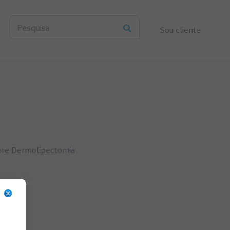
Pesquisa
Sou cliente
bre Dermolipectomia
,
Saúde