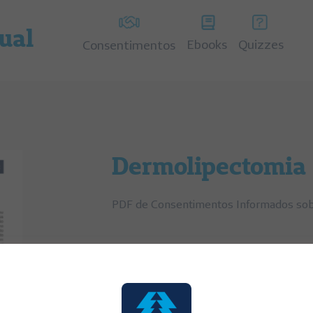
tual
Ebooks
Quizzes
Consentimentos
Dermolipectomia
PDF de Consentimentos Informados so
Categorias:
Consentimentos Informados