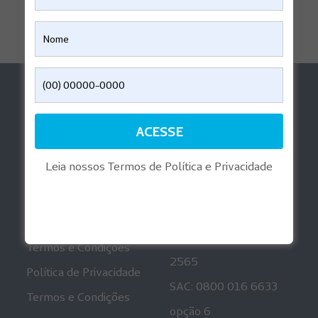
Ajuda
Aplicativos
Perguntas Frequentes
Reembolso Digital
Informações
Playlist Gravidez
Regulatórias
Leia nossos Termos de Política e Privacidade
Mais informações
Canais de
Atendimento
Política de Privacidade
Ouvidoria: 0800 001
Termos e Condições
2565
Política de Privacidade
SAC: 0800 016 6633
Termos e Condições
opção 6