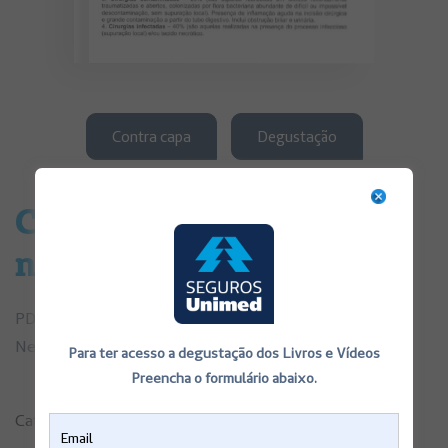
Contra capa
Degustação
Cirurgia para Neuroma e
neurólise
PDF de Consentimentos Informados Cirurgia para
Neuroma e neurólise
Para ter acesso a degustação dos Livros e Vídeos
Preencha o formulário abaixo.
Categorias:
Consentimentos Informados
,
Saúde