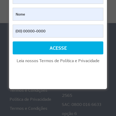
Ajuda
Aplicativos
Perguntas Frequentes
Reembolso Digital
Informações
Playlist Gravidez
Regulatórias
Leia nossos Termos de Política e Privacidade
Mais informações
Canais de
Atendimento
Política de Privacidade
Ouvidoria: 0800 001
Termos e Condições
2565
Política de Privacidade
SAC: 0800 016 6633
Termos e Condições
opção 6