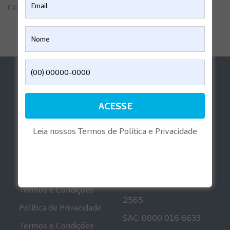
Categoria:
Fasciculos
Ajuda
Aplicativos
Perguntas Frequentes
Reembolso Digital
Informações
Playlist Gravidez
Regulatórias
Leia nossos Termos de Política e Privacidade
Mais informações
Canais de
Atendimento
Política de Privacidade
Ouvidoria: 0800 001
Termos e Condições
2565
Política de Privacidade
SAC: 0800 016 6633
Termos e Condições