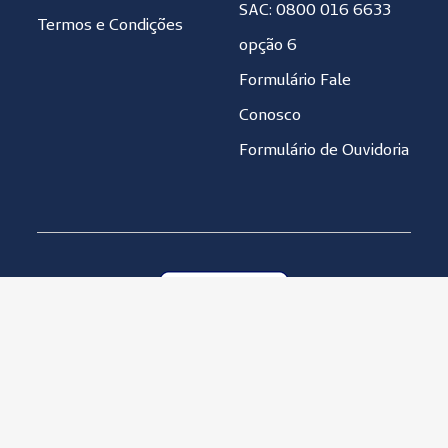
SAC: 0800 016 6633
Termos e Condições
opção 6
Formulário Fale
Conosco
Formulário de Ouvidoria
Unimed Seguradora S.A. 92.863.505/0001-06
Política de Qualidade
Política de Privacidade
Copyright © 2001-2019