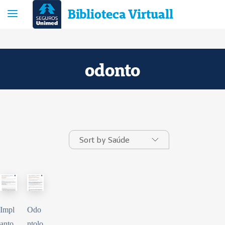
Biblioteca Virtuall
odonto
Impl
Odo
anto
ntolo