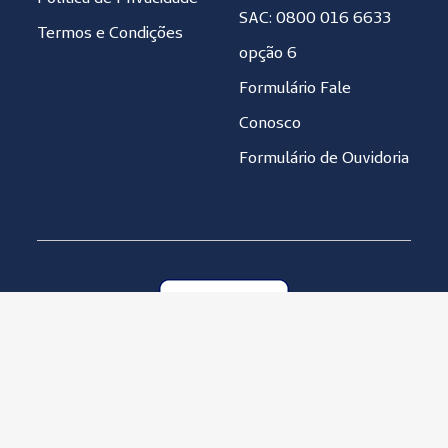
SAC: 0800 016 6633
Termos e Condições
opção 6
Formulário Fale
Conosco
Formulário de Ouvidoria
Unimed Seguradora S.A. 92.863.505/0001-06
Política de Qualidade
Política de Privacidade
Copyright © 2001-2019