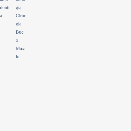
donti
gia
a
Cirur
gia
Buc
o
Maxi
lo